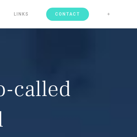
CONTACT
LINKS
o-called
l