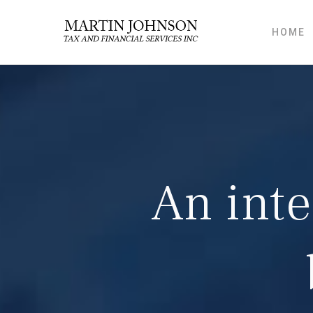
Skip
to
HOME
content
An inte