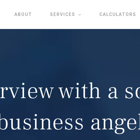
ABOUT
SERVICES
CALCULATORS
rview with a s
business ange