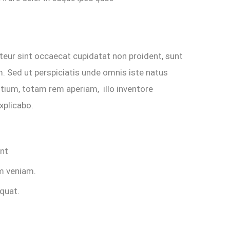
epteur sint occaecat cupidatat non proident, sunt
um. Sed ut perspiciatis unde omnis iste natus
ium, totam rem aperiam, illo inventore
xplicabo.
unt
m veniam.
equat.