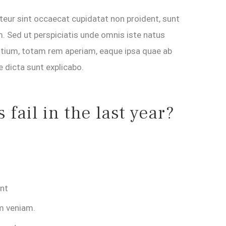
epteur sint occaecat cupidatat non proident, sunt
um. Sed ut perspiciatis unde omnis iste natus
tium, totam rem aperiam, eaque ipsa quae ab
e dicta sunt explicabo.
fail in the last year?
unt
m veniam.